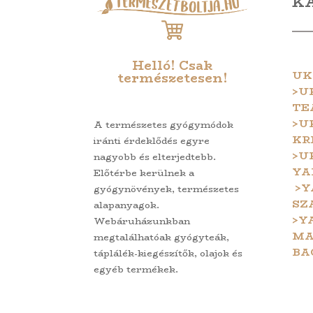
K
Helló! Csak
UK
természetesen!
>U
TE
>U
A természetes gyógymódok
KR
iránti érdeklődés egyre
>U
nagyobb és elterjedtebb.
YA
Előtérbe kerülnek a
>Y
gyógynövények, természetes
SZ
alapanyagok.
>Y
Webáruházunkban
MA
megtalálhatóak gyógyteák,
BA
táplálék-kiegészítők, olajok és
egyéb termékek.