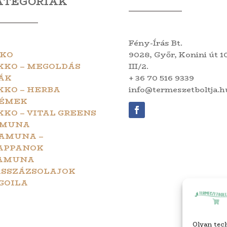
ATEGÓRIÁK
Fény-Írás Bt.
KO
9028, Győr, Konini út 10
KKO – MEGOLDÁS
III/2.
ÁK
+ 36 70 516 9339
KKO – HERBA
info@termeszetboltja.h
ÉMEK
KKO – VITAL GREENS
MUNA
AMUNA –
APPANOK
AMUNA
SSZÁZSOLAJOK
GOILA
Olyan tech