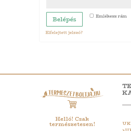
Emlékezz rám
Belépés
Elfelejtett jelszó?
T
K
Helló! Csak
UK
természetesen!
>U