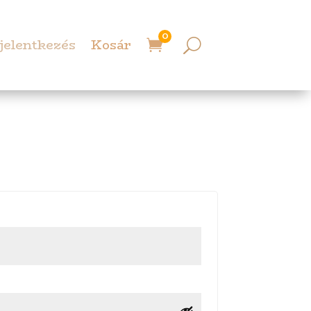
0
jelentkezés
Kosár
