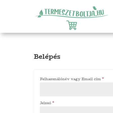
Belépés
Köte
Felhasználónév vagy Email cím
*
Kötelező
Jelszó
*