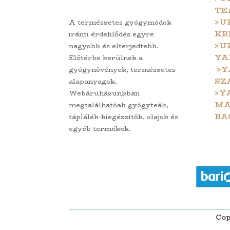
TE
>U
A természetes gyógymódok
KR
iránti érdeklődés egyre
>U
nagyobb és elterjedtebb.
YA
Előtérbe kerülnek a
>Y
gyógynövények, természetes
SZ
alapanyagok.
>Y
Webáruházunkban
MA
megtalálhatóak gyógyteák,
BA
táplálék-kiegészítők, olajok és
egyéb termékek.
Cop