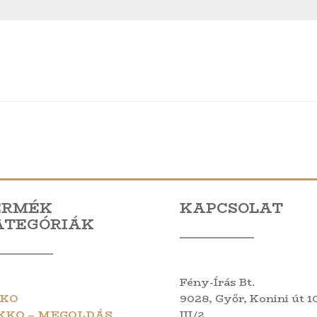
ERMÉK
KAPCSOLAT
ATEGÓRIÁK
Fény-Írás Bt.
KO
9028, Győr, Konini út 10
KKO – MEGOLDÁS
III/2.