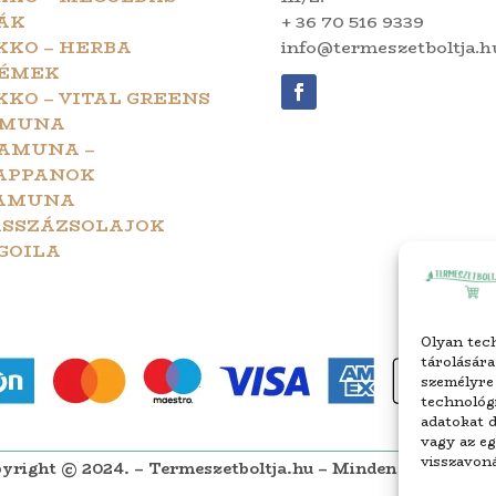
ÁK
+ 36 70 516 9339
KKO – HERBA
info@termeszetboltja.h
ÉMEK
KKO – VITAL GREENS
MUNA
AMUNA –
APPANOK
AMUNA
SSZÁZSOLAJOK
GOILA
Olyan tech
tárolására
személyre
technológi
adatokat d
vagy az e
visszavoná
yright © 2024. – Termeszetboltja.hu – Minden jog fenntar