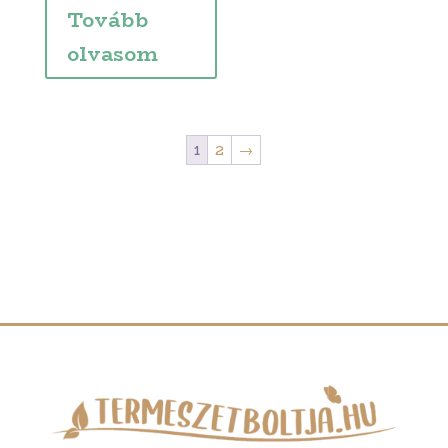
Tovább
olvasom
1
2
→