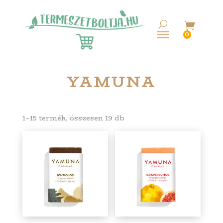

0
YAMUNA
Sorted
1–15 termék, összesen 19 db
by
latest