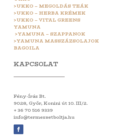
>UKKO – MEGOLDÁS TEÁK
>UKKO – HERBA KRÉMEK
>UKKO – VITAL GREENS
YAMUNA
>YAMUNA – SZAPPANOK
>YAMUNA MASSZÁZSOLAJOK
BAGOILA
KAPCSOLAT
Fény-Írás Bt.
9028, Győr, Konini út 10. III/2.
+ 36 70 516 9339
info@termeszetboltja.hu