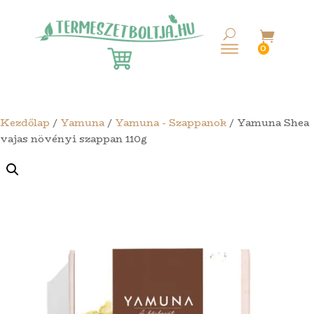

0
Kezdőlap
/
Yamuna
/
Yamuna - Szappanok
/ Yamuna Shea
vajas növényi szappan 110g