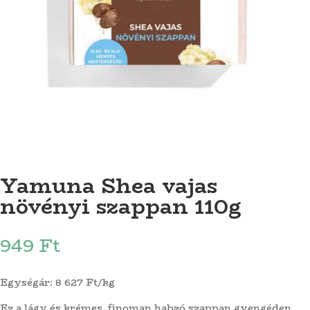
Yamuna Shea vajas
növényi szappan 110g
949
Ft
Egységár: 8 627 Ft/kg
Ez a lágy és krémes, finoman habzó szappan gyengéden