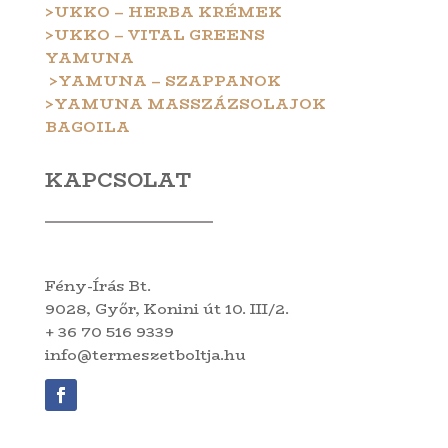
>UKKO – HERBA KRÉMEK
>UKKO – VITAL GREENS
YAMUNA
>YAMUNA – SZAPPANOK
>YAMUNA MASSZÁZSOLAJOK
BAGOILA
KAPCSOLAT
Fény-Írás Bt.
9028, Győr, Konini út 10. III/2.
+ 36 70 516 9339
info@termeszetboltja.hu