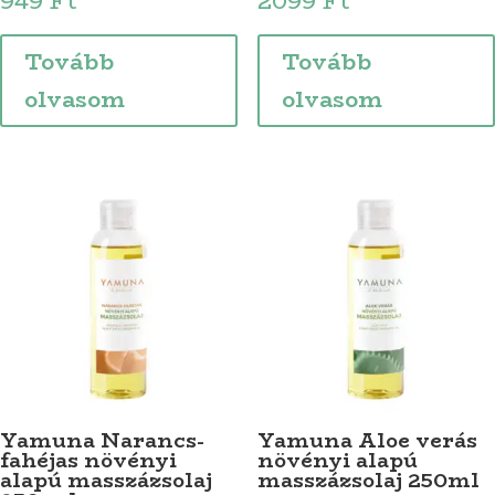
949
Ft
2099
Ft
Tovább
Tovább
olvasom
olvasom
Yamuna Narancs-
Yamuna Aloe verás
fahéjas növényi
növényi alapú
alapú masszázsolaj
masszázsolaj 250ml