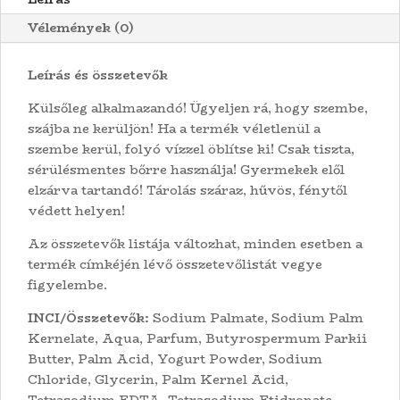
Vélemények (0)
Leírás és összetevők
Külsőleg alkalmazandó! Ügyeljen rá, hogy szembe,
szájba ne kerüljön! Ha a termék véletlenül a
szembe kerül, folyó vízzel öblítse ki! Csak tiszta,
sérülésmentes bőrre használja! Gyermekek elől
elzárva tartandó! Tárolás száraz, hűvös, fénytől
védett helyen!
Az összetevők listája változhat, minden esetben a
termék címkéjén lévő összetevőlistát vegye
figyelembe.
INCI/Összetevők:
Sodium Palmate, Sodium Palm
Kernelate, Aqua, Parfum, Butyrospermum Parkii
Butter, Palm Acid, Yogurt Powder, Sodium
Chloride, Glycerin, Palm Kernel Acid,
Tetrasodium EDTA, Tetrasodium Etidronate,