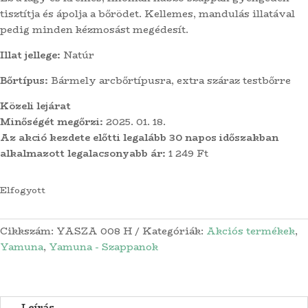
tisztítja és ápolja a bőrödet. Kellemes, mandulás illatával
pedig minden kézmosást megédesít.
Illat jellege:
Natúr
Bőrtípus:
Bármely arcbőrtípusra, extra száraz testbőrre
Közeli lejárat
Minőségét megőrzi:
2025. 01. 18.
Az akció kezdete előtti legalább 30 napos időszakban
alkalmazott legalacsonyabb ár:
1 249 Ft
Elfogyott
Cikkszám:
YASZA 008 H
Kategóriák:
Akciós termékek
,
Yamuna
,
Yamuna - Szappanok
Leírás