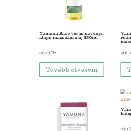
Yamuna Aloe verás növényi
Yam
alapú masszázsolaj 250ml
rozm
mass
2099
Ft
209
Tovább olvasom
T
Yamu
hide
749