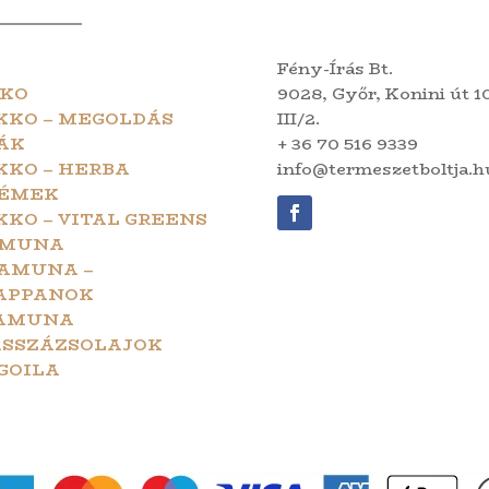
Fény-Írás Bt.
KO
9028, Győr, Konini út 10
KKO – MEGOLDÁS
III/2.
ÁK
+ 36 70 516 9339
KKO – HERBA
info@termeszetboltja.h
ÉMEK
KKO – VITAL GREENS
MUNA
AMUNA –
APPANOK
AMUNA
SSZÁZSOLAJOK
GOILA