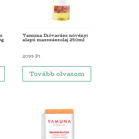
s
Yamuna Dióvarázs növényi
0g
alapú masszázsolaj 250ml
2099
Ft
Tovább olvasom