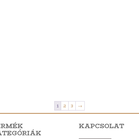
1
2
3
→
ERMÉK
KAPCSOLAT
ATEGÓRIÁK