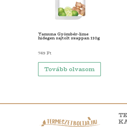
Yamuna Gyömbér-lime
hidegen sajtolt szappan 110g
749
Ft
Tovább olvasom
T
K