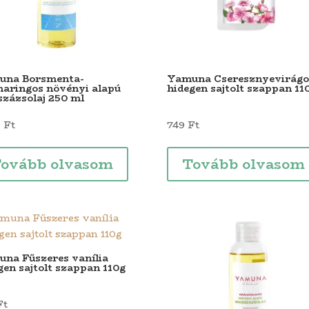
una Borsmenta-
Yamuna Cseresznyevirágo
aringos növényi alapú
hidegen sajtolt szappan 11
zázsolaj 250 ml
9
Ft
749
Ft
ovább olvasom
Tovább olvasom
na Fűszeres vanília
gen sajtolt szappan 110g
Ft