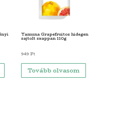
ényi
Yamuna Grapefruitos hidegen
sajtolt szappan 110g
949
Ft
Tovább olvasom