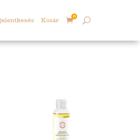
0
jelentkezés
Kosár
