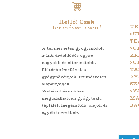
Helló! Csak
UK
természetesen!
>U
TE
>U
A természetes gyógymódok
KR
iránti érdeklődés egyre
>U
nagyobb és elterjedtebb.
YA
Előtérbe kerülnek a
>Y
gyógynövények, természetes
SZ
alapanyagok.
>Y
Webáruházunkban
MA
megtalálhatóak gyógyteák,
BA
táplálék-kiegészítők, olajok és
egyéb termékek.