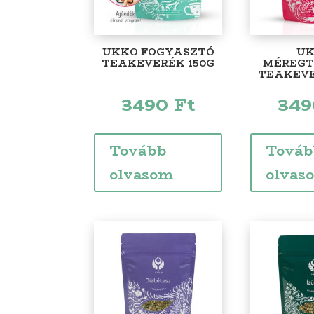
UKKO FOGYASZTÓ
U
TEAKEVERÉK 150G
MÉREGT
TEAKEVE
3490
Ft
34
Tovább
Továb
olvasom
olvas