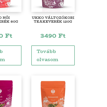
 NŐI
UKKO VÁLTOZÓKORI
RÉK 80G
TEAKEVERÉK 120G
90
Ft
3490
Ft
b
Tovább
om
olvasom