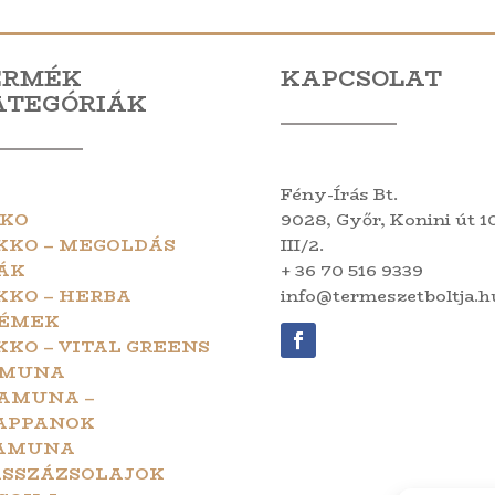
ERMÉK
KAPCSOLAT
ATEGÓRIÁK
Fény-Írás Bt.
KO
9028, Győr, Konini út 10
KKO – MEGOLDÁS
III/2.
ÁK
+ 36 70 516 9339
KKO – HERBA
info@termeszetboltja.h
ÉMEK
KKO – VITAL GREENS
MUNA
AMUNA –
APPANOK
AMUNA
SSZÁZSOLAJOK