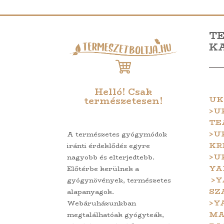
T
K
Helló! Csak
UK
természetesen!
>U
TE
>U
A természetes gyógymódok
KR
iránti érdeklődés egyre
>U
nagyobb és elterjedtebb.
YA
Előtérbe kerülnek a
>Y
gyógynövények, természetes
SZ
alapanyagok.
>Y
Webáruházunkban
MA
megtalálhatóak gyógyteák,