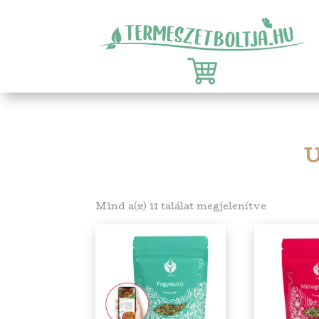
Sorted
Mind a(z) 11 találat megjelenítve
by
latest