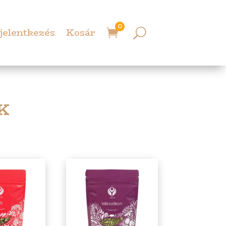
0
jelentkezés
Kosár

K