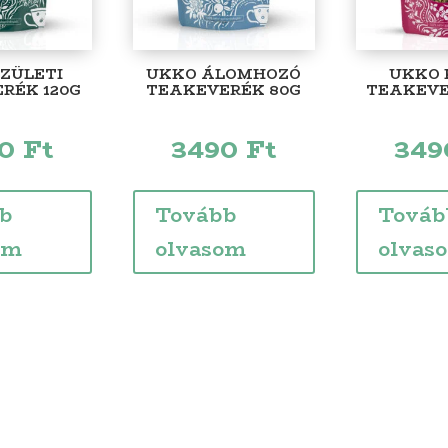
ÍZÜLETI
UKKO ÁLOMHOZÓ
UKKO 
RÉK 120G
TEAKEVERÉK 80G
TEAKEVE
90
Ft
3490
Ft
34
b
Tovább
Továb
om
olvasom
olvas