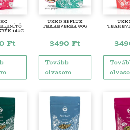
KKO
UKKO REFLUX
UKKO
ELENÍTŐ
TEAKEVERÉK 80G
TEAKEVE
RÉK 140G
90
Ft
3490
Ft
34
b
Tovább
Továb
om
olvasom
olvas