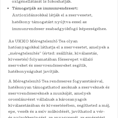
oxigénellátását is fokozhatják.
Támogatják az immunrendszert:
Antioxidánsokkal látják el a szervezetet,
hatékony támogatást nyújtva ezzel az
immunrendszer szabadgyökfogó képességéhez.
Az UKKO Méregtelenítő Tea olyan
hatóanyagokkal láthatja el a szervezetet, amelyek a
„méregtelenítés” (értsd: szállítás, kiválasztás,
kivezetés) folyamatában főszerepet vállaló
szerveket és szervrendszereket segítik,
hatékonyságukat javítják.
A Méregtelenítő Tea rendszeres fogyasztásával,
hatékonyan támogathatod azoknak a szerveknek és
szervrendszereknek a munkáját, amelyek
oroszlánrészt vállalnak a károsanyagok
kiválasztásában és kivezetésében, segítheted a máj,
epe, vesék és a szív működését, javíthatod a vér-
és nyirokkeringést, az anyagcserét, az emésztést