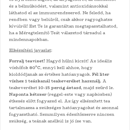
és a bélműködést, valamint antioxidánsokkal
láthatod el az immunrendszered. Ne feledd, ha
rendben vagy belülről, csak akkor ragyoghatsz
kívülről! Ezt Te is garantáltan megtapasztalhatod,
ha a Méregtelenítő Teát választod társadul a
mindennapokban.
Elkészítési javaslat
:
Forralj teavizet!
Hagyd hűlni kicsit! Az ideális
vízhőfok
80
°
C
, ennyi kell ahhoz, hogy
kioldódjanak az értékes hatóanyagok.
Fél liter
vízhez
1 teáskanál teakeveréket használj.
A
teakeveréket
10-15 percig áztasd
, majd szűrd le.
Naponta kétszer
(reggel-este vagy napközben)
étkezés előtt fogyaszd el. Az így elkészített tea
tartalmazza a szükséges hatóanyagokat és azonnal
fogyasztható. Semmilyen édesítőszerre nincsen
szükség, a teának anélkül is jó íze van.