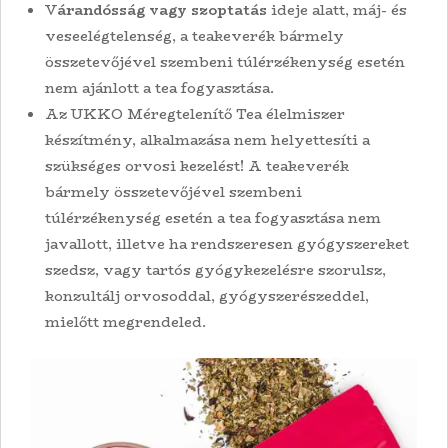
V
árandósság vagy szoptatás
ideje alatt, máj- és
veseelégtelenség, a teakeverék bármely
összetevőjével szembeni túlérzékenység esetén
nem ajánlott a tea fogyasztása.
Az UKKO Méregtelenítő Tea élelmiszer
készítmény, alkalmazása nem helyettesíti a
szükséges orvosi kezelést! A teakeverék
bármely összetevőjével szembeni
túlérzékenység esetén a tea fogyasztása nem
javallott, illetve ha rendszeresen gyógyszereket
szedsz, vagy tartós gyógykezelésre szorulsz,
konzultálj orvosoddal, gyógyszerészeddel,
mielőtt megrendeled.