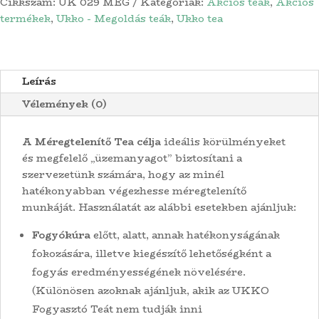
Cikkszám:
UK 029 MEG
Kategóriák:
Akciós teák
,
Akciós
termékek
,
Ukko - Megoldás teák
,
Ukko tea
Leírás
Vélemények (0)
A Méregtelenítő Tea célja
ideális körülményeket
és megfelelő „üzemanyagot” biztosítani a
szervezetünk számára, hogy az minél
hatékonyabban végezhesse méregtelenítő
munkáját. Használatát az alábbi esetekben ajánljuk:
Fogyókúra
előtt, alatt, annak hatékonyságának
fokozására, illetve kiegészítő lehetőségként a
fogyás eredményességének növelésére.
(Különösen azoknak ajánljuk, akik az UKKO
Fogyasztó Teát nem tudják inni