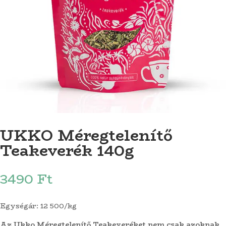
UKKO Méregtelenítő
Teakeverék 140g
3490
Ft
Egységár: 12 500/kg
Az Ukko Méregtelenítő Teakeveréket nem csak azoknak