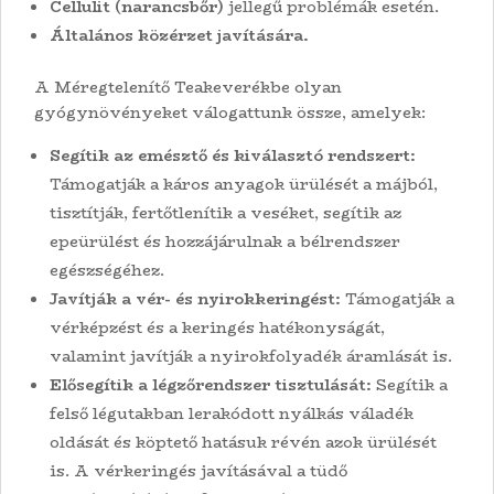
Cellulit (narancsbőr)
jellegű problémák esetén.
Általános közérzet javítására.
A Méregtelenítő Teakeverékbe olyan
gyógynövényeket válogattunk össze, amelyek:
Segítik az emésztő és kiválasztó rendszert:
Támogatják a káros anyagok ürülését a májból,
tisztítják, fertőtlenítik a veséket, segítik az
epeürülést és hozzájárulnak a bélrendszer
egészségéhez.
Javítják a vér- és nyirokkeringést:
Támogatják a
vérképzést és a keringés hatékonyságát,
valamint javítják a nyirokfolyadék áramlását is.
Elősegítik a légzőrendszer tisztulását:
Segítik a
felső légutakban lerakódott nyálkás váladék
oldását és köptető hatásuk révén azok ürülését
is. A vérkeringés javításával a tüdő