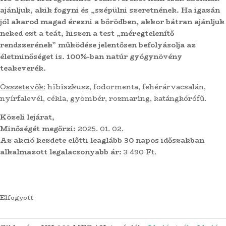
ajánljuk, akik fogyni és „szépülni szeretnének. Ha igazán
jól akarod magad érezni a bőrödben, akkor bátran ajánljuk
neked ezt a teát, hiszen a test „méregtelenítő
rendszerének” működése jelentősen befolyásolja az
életminőséget is. 100%-ban natúr gyógynövény
teakeverék.
Összetevők:
hibiszkusz, fodormenta, fehérárvacsalán,
nyírfalevél, cékla, gyömbér, rozmaring, katángkórófű.
Közeli lejárat,
Minőségét megőrzi:
2025. 01. 02.
Az akció kezdete előtti leaglább 30 napos időszakban
alkalmazott legalacsonyabb ár:
3 490 Ft.
Elfogyott