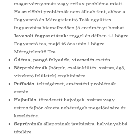
magasvérnyomás vagy reflux probléma miatt.
Ha az előbbi problémák nem állnak fent, akkor a
Fogyasztó és Méregtelenítő Teák együttes
fogyasztása kiemelkedően jó eredményt hozhat.
Javasolt fogyasztásuk:
reggel és délben 1-1 bögre
Fogyasztó tea, majd 16 óra után 1 bögre
Méregtelenítő Tea.
Ödéma, pangó folyadék, vizesedés
esetén.
Bőrproblémák
(bőrpír, csalánkiütés, száraz, égő,
viszkető felületek) enyhítésére.
Puffadás
, teltségérzet, emésztési problémák
esetén.
Hajhullás,
töredezett hajvégek, száraz vagy
zsíros fejbőr okozta nehézségek megelőzésére és
kezelésére.
Seprűvénák
állapotának javítására, halványabbá
tételére.