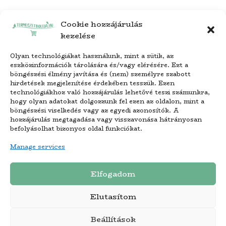
Cookie hozzájárulás
kezelése
Olyan technológiákat használunk, mint a sütik, az
eszközinformációk tárolására és/vagy elérésére. Ezt a
böngészési élmény javítása és (nem) személyre szabott
hirdetések megjelenítése érdekében tesszük. Ezen
technológiákhoz való hozzájárulás lehetővé teszi számunkra,
hogy olyan adatokat dolgozzunk fel ezen az oldalon, mint a
böngészési viselkedés vagy az egyedi azonosítók. A
hozzájárulás megtagadása vagy visszavonása hátrányosan
befolyásolhat bizonyos oldal funkciókat.
Manage services
Copyright © 2024. – Termeszetboltja.hu –
Elfogadom
Minden jog fenntartva.
Elutasítom
Beállítások