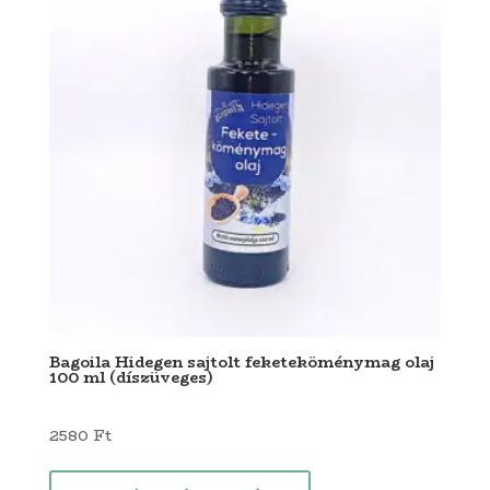
Bagoila Hidegen sajtolt feketeköménymag olaj
100 ml (díszüveges)
2580
Ft
Ennek
a