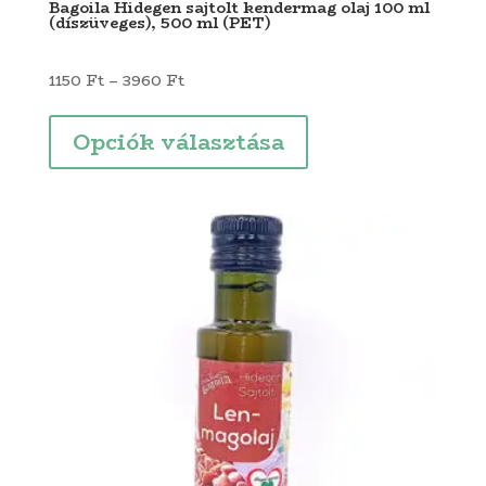
Bagoila Hidegen sajtolt kendermag olaj 100 ml
(díszüveges), 500 ml (PET)
Ártartomány:
1150
Ft
–
3960
Ft
1150 Ft
Ennek
-
a
Opciók választása
3960 Ft
terméknek
több
variációja
van.
A
változatok
a
termékoldalon
választhatók
ki