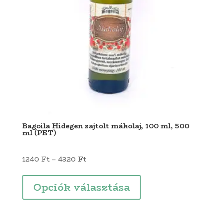
választhatók
ki
Bagoila Hidegen sajtolt mákolaj, 100 ml, 500
ml (PET)
Ártartomány:
1240
Ft
–
4320
Ft
1240 Ft
Ennek
-
a
Opciók választása
4320 Ft
terméknek
több
variációja