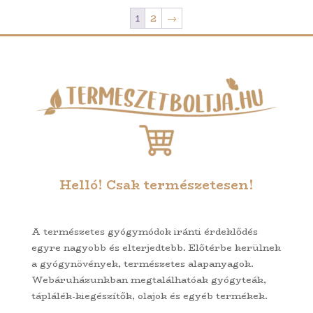
van.
1
2
→
A
változatok
a
termékoldalon
választhatók
ki
Helló! Csak természetesen!
A természetes gyógymódok iránti érdeklődés
egyre nagyobb és elterjedtebb. Előtérbe kerülnek
a gyógynövények, természetes alapanyagok.
Webáruházunkban megtalálhatóak gyógyteák,
táplálék-kiegészítők, olajok és egyéb termékek.