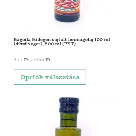
Bagoila Hidegen sajtolt lenmagolaj 100 ml
(díszüveges), 500 ml (PET)
Ártartomány:
700
Ft
–
1780
Ft
700 Ft
Ennek
-
a
Opciók választása
1780 Ft
terméknek
több
variációja
van.
A
változatok
a
termékoldalon