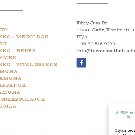
Fény-Írás Bt.
KO
9028, Győr, Konini út 10
KKO – MEGOLDÁS
III/2.
ÁK
+ 36 70 516 9339
KKO – HERBA
info@termeszetboltja.h
ÉMEK
KKO – VITAL GREENS
MUNA
AMUNA –
APPANOK
AMUNA
SSZÁZSOLAJOK
GOILA
Olyan tech