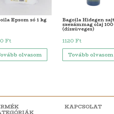
oila Epsom só 1 kg
Bagoila Hidegen sajt
szezámmag olaj 100
(díszüveges)
50
Ft
1120
Ft
ovább olvasom
Tovább olvasom
ERMÉK
KAPCSOLAT
ATEGÓRIÁK