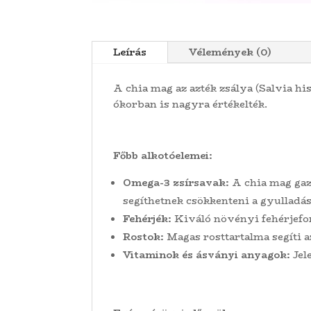
Leírás
Vélemények (0)
A chia mag az azték zsálya (Salvia h
ókorban is nagyra értékelték.
Főbb alkotóelemei:
Omega-3 zsírsavak:
A chia mag gaz
segíthetnek csökkenteni a gyulladást
Fehérjék:
Kiváló növényi fehérjefor
Rostok:
Magas rosttartalma segíti az
Vitaminok és ásványi anyagok:
Jel