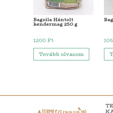
Bagoila Hántolt
Bag
kendermag 250 g
1200
Ft
10
Tovább olvasom
T
T
K