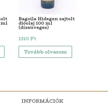
olt
Bagoila Hidegen sajtolt
 ml
dióolaj 100 ml
(díszüveges)
1310
Ft
Tovább olvasom
INFORMÁCIÓK