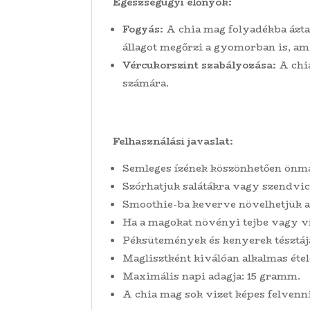
Egészségügyi előnyök:
Fogyás:
A chia mag folyadékba áztat
állagot megőrzi a gyomorban is, ami 
Vércukorszint szabályozása:
A chia
számára.
Felhasználási javaslat:
Semleges ízének köszönhetően önma
Szórhatjuk salátákra vagy szendvic
Smoothie-ba keverve növelhetjük a
Ha a magokat növényi tejbe vagy víz
Péksütemények és kenyerek tésztájá
Maglisztként kiválóan alkalmas étel
Maximális napi adagja: 15 gramm.
A chia mag sok vizet képes felvenn