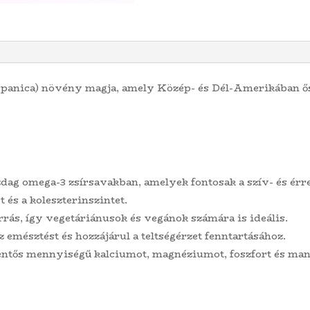
ispanica) növény magja, amely Közép- és Dél-Amerikában ő
dag omega-3 zsírsavakban, amelyek fontosak a szív- és érr
 és a koleszterinszintet.
rás, így vegetáriánusok és vegánok számára is ideális.
 emésztést és hozzájárul a teltségérzet fenntartásához.
entős mennyiségű kalciumot, magnéziumot, foszfort és man