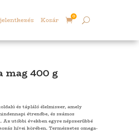
0
jelentkezés
Kosár

a mag 400 g
ldalú és tápláló élelmiszer, amely
mindennapi étrendbe, és számos
l. Az utóbbi években egyre népszerűbbé
lkozás hívei körében. Természetes omega-