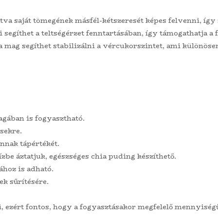
va saját tömegének másfél-kétszeresét képes felvenni, így zs
segíthet a teltségérzet fenntartásában, így támogathatja a 
 mag segíthet stabilizálni a vércukorszintet, ami különöse
gában is fogyasztható.
sekre.
nnak tápértékét.
be áztatjuk, egészséges chia puding készíthető.
hoz is adható.
ek sűrítésére.
i, ezért fontos, hogy a fogyasztásakor megfelelő mennyiség