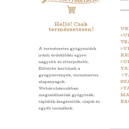
Helló! Csak
UK
természetesen!
>U
TE
>U
A természetes gyógymódok
KR
iránti érdeklődés egyre
>U
nagyobb és elterjedtebb.
YA
Előtérbe kerülnek a
>Y
gyógynövények, természetes
SZ
alapanyagok.
>Y
Webáruházunkban
MA
megtalálhatóak gyógyteák,
BA
táplálék-kiegészítők, olajok és
egyéb termékek.