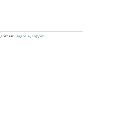
góriák:
Bagoila
,
Egyéb