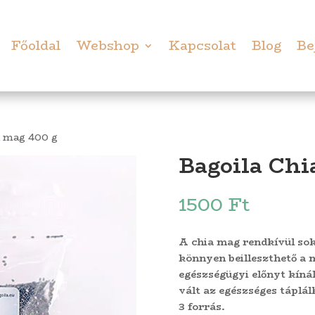
Főoldal
Webshop
Kapcsolat
Blog
Be
a mag 400 g
Bagoila Chi
1500
Ft
A chia mag rendkívül soko
könnyen beilleszthető a 
egészségügyi előnyt kíná
vált az egészséges táplá
3 forrás.