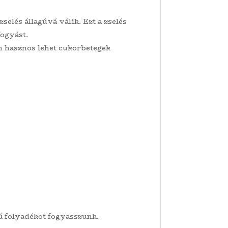
elés állagúvá válik. Ezt a zselés
fogyást.
n hasznos lehet cukorbetegek
ű folyadékot fogyasszunk.