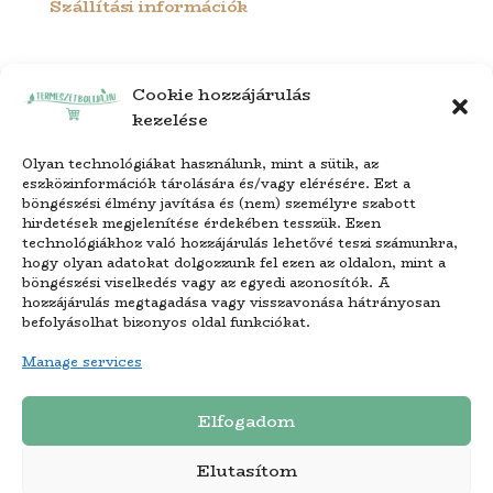
Szállítási információk
Cookie hozzájárulás
kezelése
Olyan technológiákat használunk, mint a sütik, az
eszközinformációk tárolására és/vagy elérésére. Ezt a
böngészési élmény javítása és (nem) személyre szabott
hirdetések megjelenítése érdekében tesszük. Ezen
technológiákhoz való hozzájárulás lehetővé teszi számunkra,
hogy olyan adatokat dolgozzunk fel ezen az oldalon, mint a
böngészési viselkedés vagy az egyedi azonosítók. A
hozzájárulás megtagadása vagy visszavonása hátrányosan
befolyásolhat bizonyos oldal funkciókat.
Manage services
Copyright © 2024. – Termeszetboltja.hu –
Elfogadom
Minden jog fenntartva.
Elutasítom