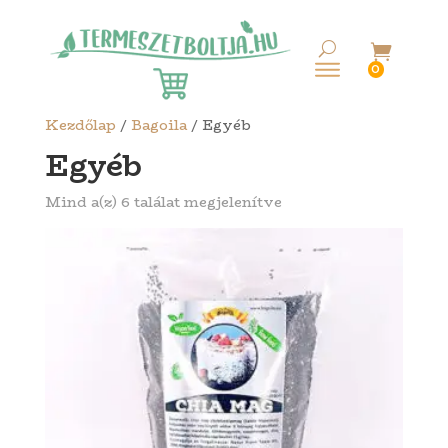

0
Kezdőlap
/
Bagoila
/ Egyéb
Egyéb
Mind a(z) 6 találat megjelenítve