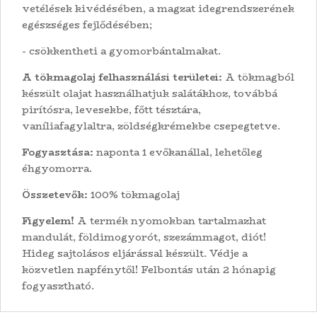
vetélések kivédésében, a magzat idegrendszerének
egészséges fejlődésében;
- csökkentheti a gyomorbántalmakat.
A tökmagolaj felhasználási területei:
A tökmagból
készült olajat használhatjuk salátákhoz, továbbá
pirítósra, levesekbe, főtt tésztára,
vaníliafagylaltra, zöldségkrémekbe csepegtetve.
Fogyasztása:
naponta 1 evőkanállal, lehetőleg
éhgyomorra.
Összetevők:
100% tökmagolaj
Figyelem!
A termék nyomokban tartalmazhat
mandulát, földimogyorót, szezámmagot, diót!
Hideg sajtolásos eljárással készült. Védje a
közvetlen napfénytől! Felbontás után 2 hónapig
fogyasztható.