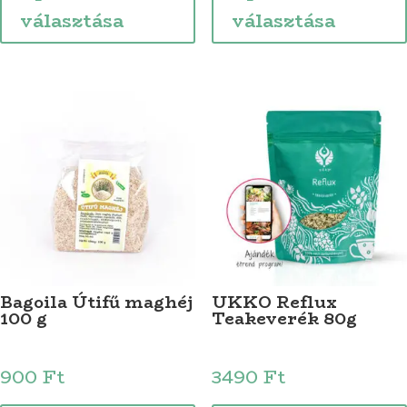
terméknek
választása
választása
több
variációja
van.
A
változatok
a
termékoldalon
választhatók
ki
Bagoila Útifű maghéj
UKKO Reflux
100 g
Teakeverék 80g
900
Ft
3490
Ft