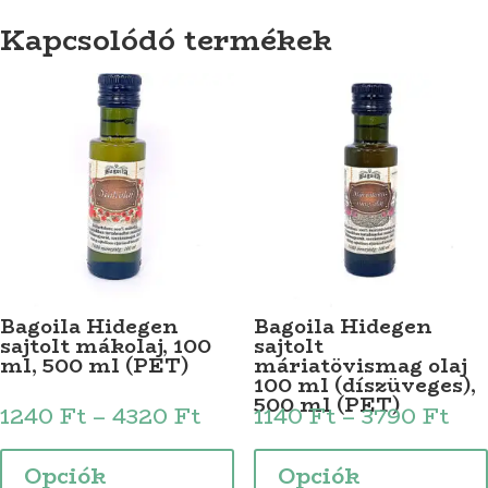
Kapcsolódó termékek
Bagoila Hidegen
Bagoila Hidegen
sajtolt mákolaj, 100
sajtolt
ml, 500 ml (PET)
máriatövismag olaj
100 ml (díszüveges),
500 ml (PET)
Ártartomány:
Ár
1240
Ft
–
4320
Ft
1140
Ft
–
3790
Ft
1240 Ft
114
Ennek
-
-
a
Opciók
Opciók
4320 Ft
379