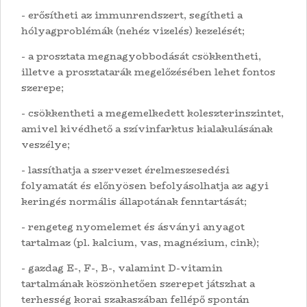
- erősítheti az immunrendszert, segítheti a
hólyagproblémák (nehéz vizelés) kezelését;
- a prosztata megnagyobbodását csökkentheti,
illetve a prosztatarák megelőzésében lehet fontos
szerepe;
- csökkentheti a megemelkedett koleszterinszintet,
amivel kivédhető a szívinfarktus kialakulásának
veszélye;
- lassíthatja a szervezet érelmeszesedési
folyamatát és előnyösen befolyásolhatja az agyi
keringés normális állapotának fenntartását;
- rengeteg nyomelemet és ásványi anyagot
tartalmaz (pl. kalcium, vas, magnézium, cink);
- gazdag E-, F-, B-, valamint D-vitamin
tartalmának köszönhetően szerepet játszhat a
terhesség korai szakaszában fellépő spontán