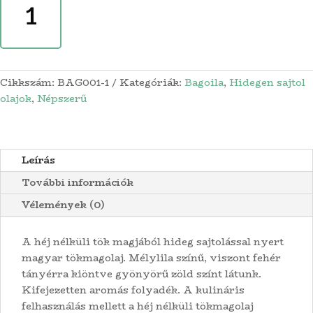
Hidegen
sajtolt
tökmagolaj,
100
ml,
Cikkszám:
BAG001-1
Kategóriák:
Bagoila
,
Hidegen sajtol
250
olajok
,
Népszerű
ml
(díszüveges),
500
ml
Leírás
(PET)
mennyiség
További információk
Vélemények (0)
A héj nélküli tök magjából hideg sajtolással nyert
magyar tökmagolaj. Mélylila színű, viszont fehér
tányérra kiöntve gyönyörű zöld színt látunk.
Kifejezetten aromás folyadék. A kulináris
felhasználás mellett a héj nélküli tökmagolaj