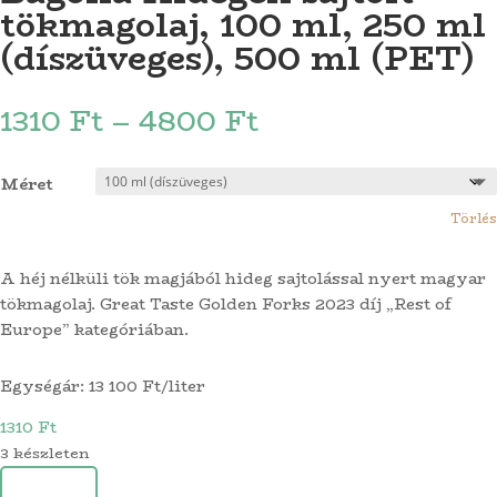
tökmagolaj, 100 ml, 250 ml
(díszüveges), 500 ml (PET)
Ártartomány:
1310
Ft
–
4800
Ft
1310 Ft
-
Méret
4800 Ft
Törlés
A héj nélküli tök magjából hideg sajtolással nyert magyar
tökmagolaj. Great Taste Golden Forks 2023 díj „Rest of
Europe” kategóriában.
Egységár: 13 100 Ft/liter
1310
Ft
3 készleten
Bagoila