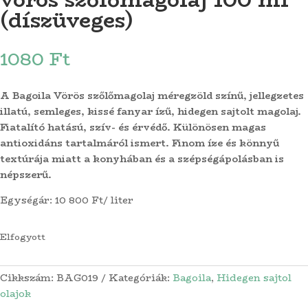
(díszüveges)
1080
Ft
A Bagoila Vörös szőlőmagolaj méregzöld színű, jellegzetes
illatú, semleges, kissé fanyar ízű, hidegen sajtolt magolaj.
Fiatalító hatású, szív- és érvédő. Különösen magas
antioxidáns tartalmáról ismert. Finom íze és könnyű
textúrája miatt a konyhában és a szépségápolásban is
népszerű.
Egységár: 10 800 Ft/ liter
Elfogyott
Cikkszám:
BAG019
Kategóriák:
Bagoila
,
Hidegen sajtol
olajok