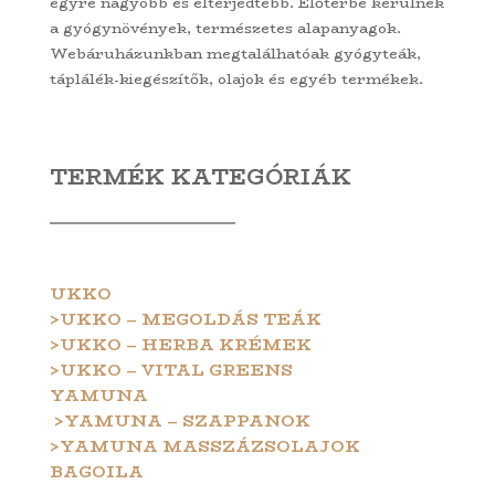
egyre nagyobb és elterjedtebb. Előtérbe kerülnek
a gyógynövények, természetes alapanyagok.
Webáruházunkban megtalálhatóak gyógyteák,
táplálék-kiegészítők, olajok és egyéb termékek.
TERMÉK KATEGÓRIÁK
UKKO
>UKKO – MEGOLDÁS TEÁK
>UKKO – HERBA KRÉMEK
>UKKO – VITAL GREENS
YAMUNA
>YAMUNA – SZAPPANOK
>YAMUNA MASSZÁZSOLAJOK
BAGOILA