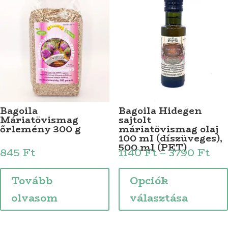
Bagoila
Bagoila Hidegen
Máriatövismag
sajtolt
őrlemény 300 g
máriatövismag olaj
100 ml (díszüveges),
500 ml (PET)
Ár
845
Ft
1140
Ft
–
3790
Ft
114
-
Tovább
Opciók
379
olvasom
választása