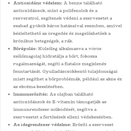
Antioxidáns védelem:
A benne található
antioxidánsok, mint a polifenolok és a
rezveratrol, segítenek védeni a szervezetet a
szabad gyökök káros hatásaival szemben, amivel
késleltethető az öregedés és megelőzhetőek a
krónikus betegségek, a rák.
Bőrápolás:
Külsőleg alkalmazva a vörös
szőlőmagolaj hidratálja a bőrt, fokozza
rugalmasságát, segíti a fiatalos megjelenés
fenntartását. Gyulladáscsökkentő tulajdonságai
miatt segíthet a bőrproblémák, például az akne és
az ekcéma kezelésében.
Immunerősítés:
Az olajban található
antioxidánsok és E-vitamin támogatják az
immunrendszer működését, segítve a
szervezetet a fertőzések elleni védekezésben.
Az idegrendszer védelme:
Erősíti a szervezet