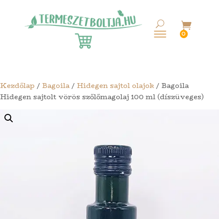

0
Kezdőlap
/
Bagoila
/
Hidegen sajtol olajok
/ Bagoila
Hidegen sajtolt vörös szőlőmagolaj 100 ml (díszüveges)