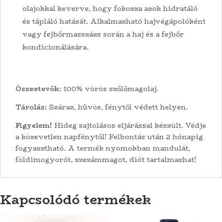
olajokkal keverve, hogy fokozza azok hidratáló
és tápláló hatását. Alkalmazható hajvégápolóként
vagy fejbőrmasszázs során a haj és a fejbőr
kondicionálására.
Összetevők:
100% vörös szőlőmagolaj.
Tárolás:
Száraz, hűvös, fénytől védett helyen.
Figyelem!
Hideg sajtolásos eljárással készült. Védje
a közevetlen napfénytől! Felbontás után 2 hónapig
fogyasztható. A termék nyomokban mandulát,
földimogyorót, szezámmagot, diót tartalmazhat!
Kapcsolódó termékek