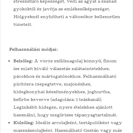
stressztűrő képességét. Védi az agyat a szabad
gyököktől és javítja az emlékezőképességet.
Hölgyeknél enyhítheti a változókor kellemetlen
tüneteit.
Felhasználási módjai:
Belsőleg:
A vörös szőlőmagolaj könnyű, finom
íze miatt kiváló választás salátaöntetekhez,
pácokhoz és mártogatósokhoz. Felhasználható
pirítósra csepegtetve, majonézhez,
hidegkonyhai készítményekhez, joghurtba,
kefirbe keverve (adagolása: 1 teáskanál).
Leginkább hidegen, nyers ételekhez ajánlott
használni, hogy megőrizze tápanyagtartalmát.
Külsőleg:
Ideális arcolajként, testápolóként vagy
masszázsolajként. Használható tisztán vagy más