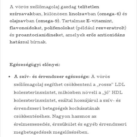
A vörös szőlőmagolaj gazdag
telítetlen
zsírsavak
ban, különösen
linolsav
ban
(omega-6)
és
olajsav
ban
(omega-9)
. Tartalmaz
E-vitamin
t,
flavonoidok
at,
polifenolok
at (például
rezveratrol
t)
és
proantocianidinek
et, amelyek
erős antioxidáns
hatás
sal bírnak.
Egészségügyi előnyei:
A szív- és érrendszer egészsége:
A vörös
szőlőmagolaj segíthet csökkenteni a „rossz” LDL
koleszterinszintet, miközben növeli a „jó” HDL
koleszterinszintet, ezáltal hozzájárul a szív- és
érrendszeri betegségek kockázatának
csökkentéséhez. Nagyon hasznos az
érelmeszesedés, érszűkület és egyéb érrendszeri
megbetegedések megelőzésében.