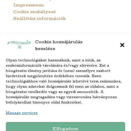
Impresszum
Cookie szabályzat
Szállítási információk
Cookie hozzájárulás
kezelése
Olyan technológiákat használunk, mint a sütik, az
eszközinformációk tárolására és/vagy elérésére. Ezt a
böngészési élmény javítása és (nem) személyre szabott
hirdetések megjelenítése érdekében tesszük. Ezen
technológiákhoz való hozzájárulás lehetővé teszi számunkra,
hogy olyan adatokat dolgozzunk fel ezen az oldalon, mint a
böngészési viselkedés vagy az egyedi azonosítók. A
hozzájárulás megtagadása vagy visszavonása hátrányosan
befolyásolhat bizonyos oldal funkciókat.
Manage services
Copyright © 2024. – Termeszetboltja.hu –
Elfogadom
Minden jog fenntartva.